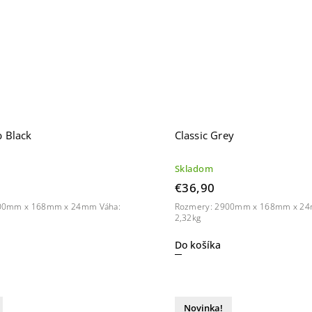
b Black
Classic Grey
Skladom
€36,90
00mm x 168mm x 24mm Váha:
Rozmery: 2900mm x 168mm x 24
2,32kg
Do košíka
Novinka!