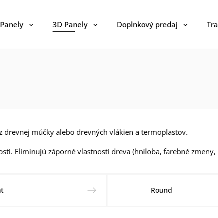
 Panely
3D Panely
Doplnkový predaj
Tra
 z drevnej múčky alebo drevných vlákien a termoplastov.
sti. Eliminujú
záporné vlastnosti dreva (hniloba, farebné zmeny, 
at
Round