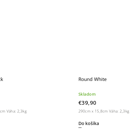
ck
Round White
Skladom
€39,90
cm Váha: 2,3kg
290cm x 15,8cm Váha: 2,3kg
Do košíka