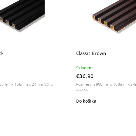
ck
Classic Brown
Skladem
€36,90
00mm x 168mm x 24mm Váha:
Rozmery: 2900mm x 168mm x 24
2,32kg
Do košíka