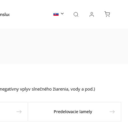
nslucent
Skaly
Water Ripple Oceľ
Kontakty
negatívny vplyv slnečného žiarenia, vody a pod.)
Predelovacie lamely