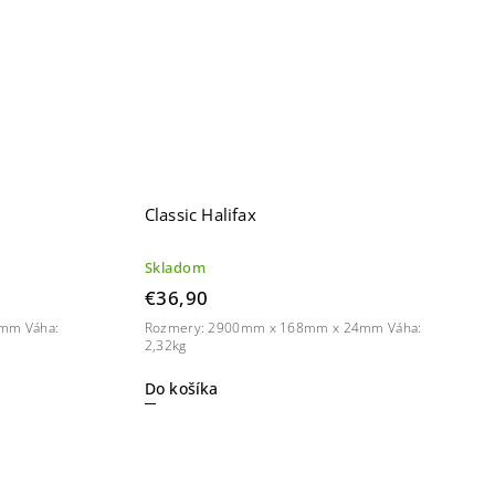
Classic Halifax
Skladom
€36,90
mm Váha:
Rozmery: 2900mm x 168mm x 24mm Váha:
2,32kg
Do košíka