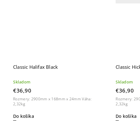
Classic Halifax Black
Classic Hic
Skladom
Skladom
€36,90
€36,90
Rozmery: 2900mm x 168mm x 24mm Váha:
Rozmery: 29
2,32kg
2,32kg
Do košíka
Do košíka