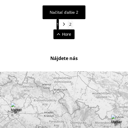
Načítať ďalšie 2
1
2
Hore
Nájdete nás