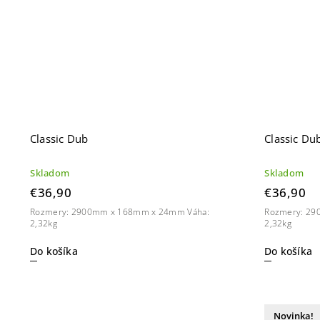
Classic Dub
Classic Du
Skladom
Skladom
€36,90
€36,90
Rozmery: 2900mm x 168mm x 24mm Váha:
Rozmery: 29
2,32kg
2,32kg
Do košíka
Do košíka
Novinka!