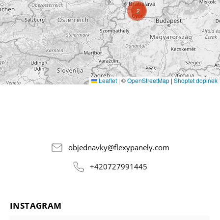
2
Leaflet
|
©
OpenStreetMap
|
Shoptet doplnek
objednavky
@
flexypanely.com
+420727991445
INSTAGRAM