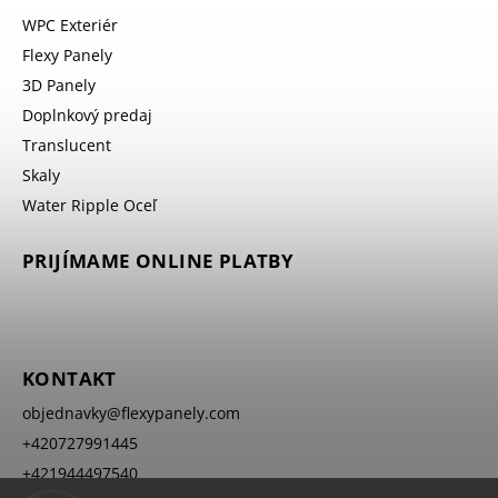
WPC Exteriér
Flexy Panely
3D Panely
Doplnkový predaj
Translucent
Skaly
Water Ripple Oceľ
PRIJÍMAME ONLINE PLATBY
KONTAKT
objednavky
@
flexypanely.com
+420727991445
+421944497540