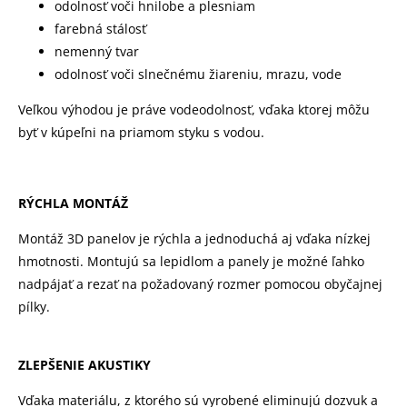
odolnosť voči hnilobe a plesniam
farebná stálosť
nemenný tvar
odolnosť voči slnečnému žiareniu, mrazu, vode
Veľkou výhodou je práve vodeodolnosť, vďaka ktorej môžu
byť v kúpeľni na priamom styku s vodou.
RÝCHLA MONTÁŽ
Montáž 3D panelov je rýchla a jednoduchá aj vďaka nízkej
hmotnosti. Montujú sa lepidlom a panely je možné ľahko
nadpájať a rezať na požadovaný rozmer pomocou obyčajnej
pílky.
ZLEPŠENIE AKUSTIKY
Vďaka materiálu, z ktorého sú vyrobené eliminujú dozvuk a