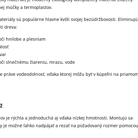
nej múčky a termoplastov.
teriály sú populárne hlavne kvôli svojej bezúdržbovosti. Eliminujú
ti dreva:
oči hnilobe a plesniam
álosť
var
oči slnečnému žiareniu, mrazu, vode
e práve vodeodolnosť, vďaka ktorej môžu byť v kúpeľni na priamo
Ž
v je rýchla a jednoduchá aj vďaka nízkej hmotnosti. Montujú sa
ly je možné ľahko nadpájať a rezať na požadovaný rozmer pomoco