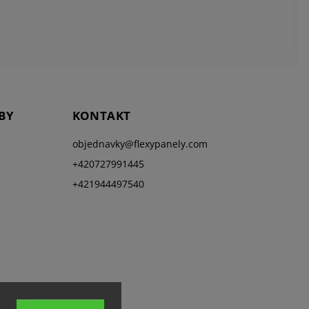
BY
KONTAKT
objednavky
@
flexypanely.com
+420727991445
+421944497540