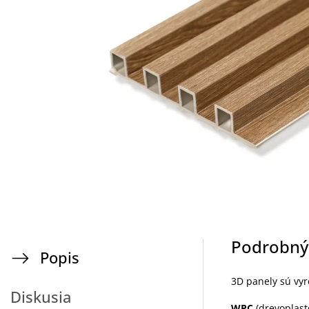
Podrobný
Popis
3D panely sú vy
Diskusia
WPC
(drevoplast