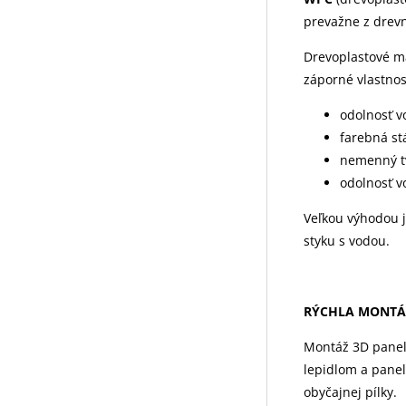
prevažne z drev
Drevoplastové ma
záporné vlastnos
odolnosť v
farebná st
nemenný t
odolnosť v
Veľkou výhodou j
styku s vodou.
RÝCHLA MONTÁ
Montáž 3D panelo
lepidlom a pane
obyčajnej pílky.