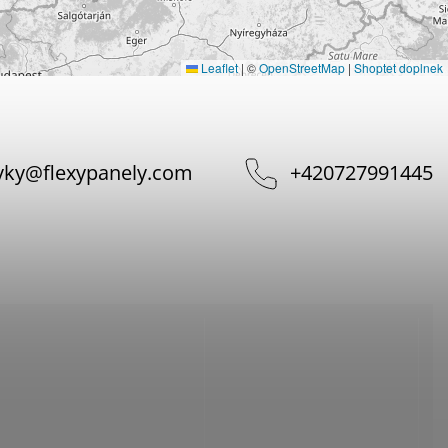
Leaflet
|
©
OpenStreetMap
|
Shoptet doplnek
vky
@
flexypanely.com
+420727991445