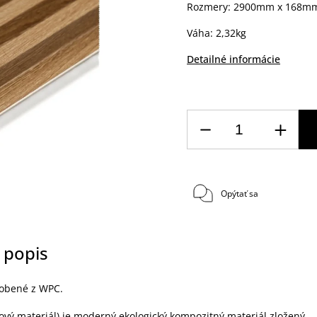
Rozmery: 2900mm x 168m
Váha: 2,32kg
Detailné informácie
Opýtať sa
 popis
robené z WPC.
ový materiál) je moderný ekologický kompozitný materiál zložený