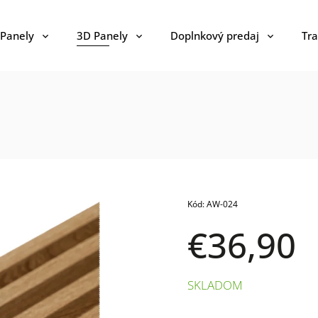
 Panely
3D Panely
Doplnkový predaj
Tra
Kód:
AW-024
€36,90
SKLADOM