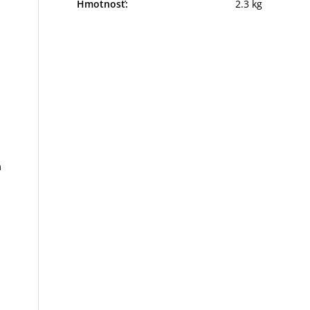
Hmotnosť
:
2.3 kg
m
u