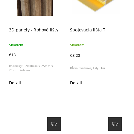
3D panely - Rohové lišty
Spojovacia lišta T
Skladem
Skladom
€13
€8,20
Rozmery: 2900mm x 25mm x
Dĺžka hliníkovej lišty: 3m
25mm Rohové...
Detail
Detail