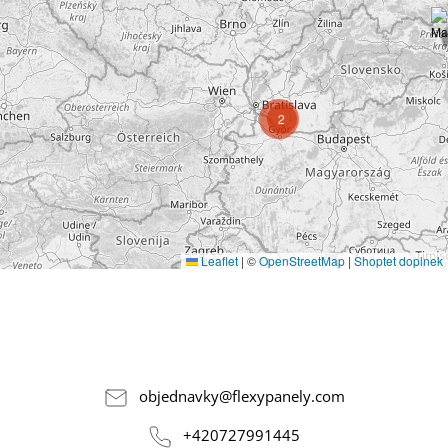
2
Leaflet
|
©
OpenStreetMap
|
Shoptet doplnek
objednavky
@
flexypanely.com
+420727991445