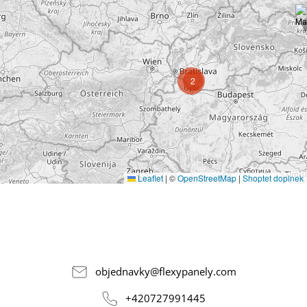
2
Leaflet
|
©
OpenStreetMap
|
Shoptet doplnek
objednavky
@
flexypanely.com
+420727991445