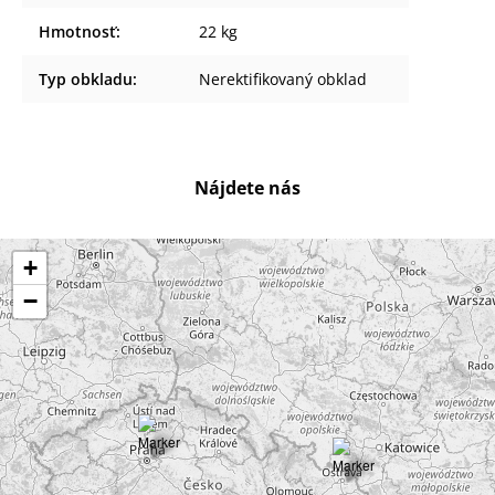
Hmotnosť
:
22 kg
Typ obkladu
:
Nerektifikovaný obklad
Nájdete nás
+
−