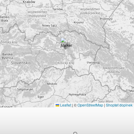
Leaflet
|
©
OpenStreetMap
|
Shoptet doplnek