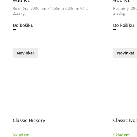
900 Kč
900 Kč
Rozměry: 2900mm x 168mm x 24mm Váha:
Rozměry: 29
2,32kg
2,32kg
Do košíku
Do košíku
Novinka!
Novinka!
Classic Hickory
Classic Ivo
Skladem
Skladem