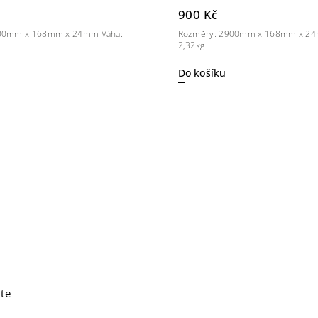
900 Kč
00mm x 168mm x 24mm Váha:
Rozměry: 2900mm x 168mm x 24
2,32kg
Do košíku
ite