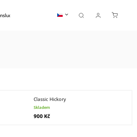
nslucent
Skaly
Water Ripple Oceľ
Kontakty
Classic Hickory
Skladem
900 Kč