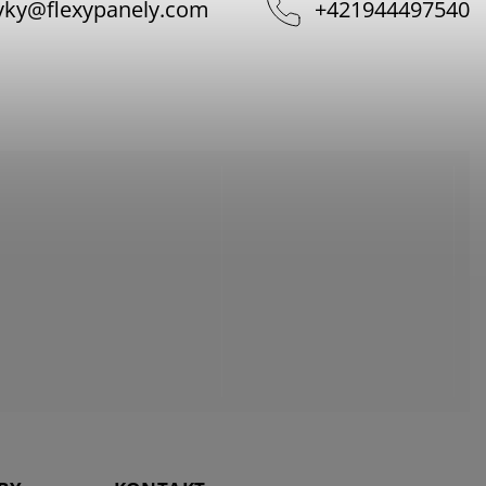
vky
@
flexypanely.com
+421944497540