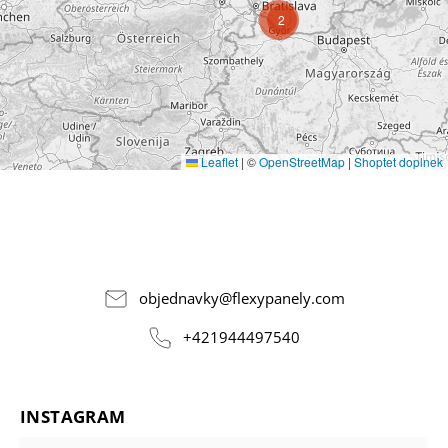
2
Leaflet
|
©
OpenStreetMap
|
Shoptet doplnek
objednavky
@
flexypanely.com
+421944497540
INSTAGRAM