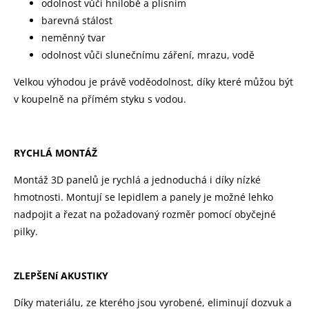
odolnost vůči hnilobě a plísním
barevná stálost
neměnný tvar
odolnost vůči slunečnímu záření, mrazu, vodě
Velkou výhodou je právě voděodolnost, díky které můžou být
v koupelně na přímém styku s vodou.
RYCHLÁ MONTÁŽ
Montáž 3D panelů je rychlá a jednoduchá i díky nízké
hmotnosti. Montují se lepidlem a panely je možné lehko
nadpojit a řezat na požadovaný rozměr pomocí obyčejné
pilky.
ZLEPŠENí AKUSTIKY
Díky materiálu, ze kterého jsou vyrobené, eliminují dozvuk a