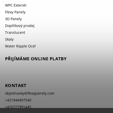
WPC Exteriér
Flexy Panely
3D Panely
Doplňkový prodej
Translucent
Skaly
Water Ripple Oceľ
PŘIJÍMÁME ONLINE PLATBY
KONTAKT
objednavky
@
flexypanely.com
+421944497540
+420727991445