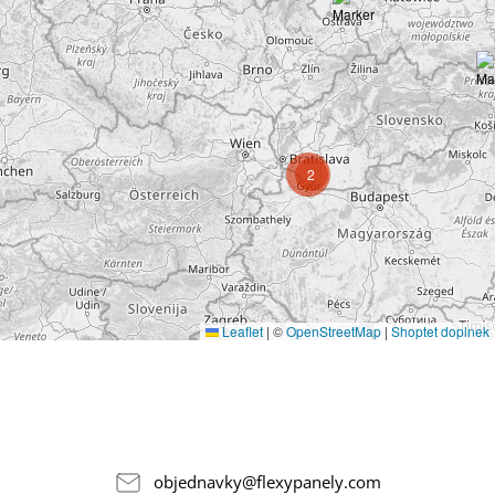
2
Leaflet
|
©
OpenStreetMap
|
Shoptet doplnek
objednavky
@
flexypanely.com