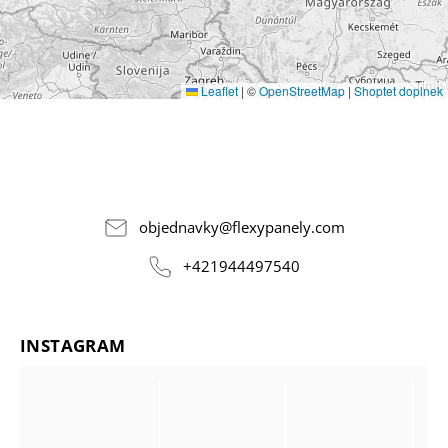
Leaflet
|
©
OpenStreetMap
|
Shoptet doplnek
objednavky
@
flexypanely.com
+421944497540
INSTAGRAM