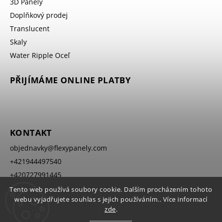
3D Panely
Doplňkový prodej
Translucent
Skaly
Water Ripple Oceľ
PŘIJÍMÁME ONLINE PLATBY
KONTAKT
objednavky
@
flexypanely.com
+421944497540
+420727991445
Tento web používá soubory cookie. Dalším procházením tohoto
webu vyjadřujete souhlas s jejich používáním.. Více informací
zde
.