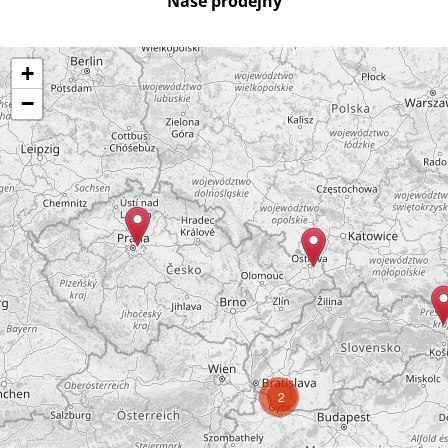
Naše prodejny
+
−
2