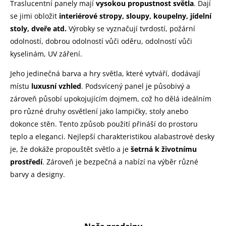
Traslucentní panely mají
vysokou propustnost světla
. Dají
se jimi obložit
interiérové stropy, sloupy, koupelny, jídelní
stoly, dveře atd.
Výrobky se vyznačují tvrdostí, požární
odolností, dobrou odolností vůči oděru, odolností vůči
kyselinám, UV záření.
Jeho jedinečná barva a hry světla, které vytváří, dodávají
místu
luxusní vzhled
. Podsvícený panel je působivý a
zároveň působí upokojujícím dojmem, což ho dělá ideálním
pro různé druhy osvětlení jako lampičky, stoly anebo
dokonce stěn. Tento způsob použití přináší do prostoru
teplo a eleganci. Nejlepší charakteristikou alabastrové desky
je, že dokáže propouštět světlo a je
šetrná k životnímu
prostředí
. Zároveň je bezpečná a nabízí na výběr různé
barvy a designy.