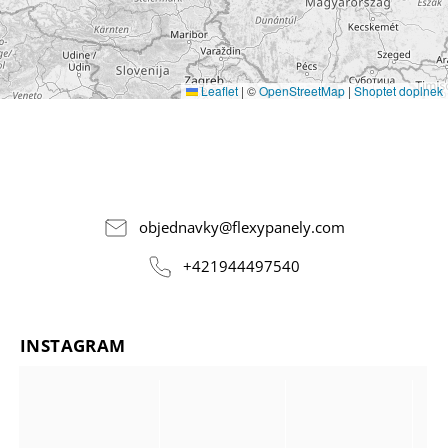
Leaflet
|
©
OpenStreetMap
|
Shoptet doplnek
objednavky
@
flexypanely.com
+421944497540
INSTAGRAM