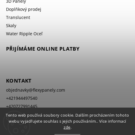
3D Panely
Doplňkový prodej
Translucent
Skaly
Water Ripple Oceľ
PŘIJÍMÁME ONLINE PLATBY
KONTAKT
objednavky
@
flexypanely.com
+421944497540
+420727991445
Tento web používá soubory cookie. Dalším procházením tohoto
webu vyjadřujete souhlas s jejich používáním.. Více informací
zde
.