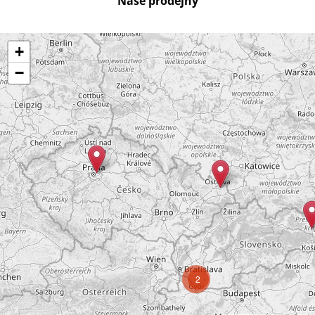
Naše prodejny
+
−
2