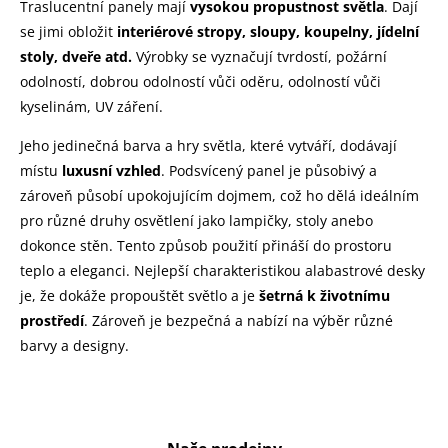
Traslucentní panely mají
vysokou propustnost světla
. Dají
se jimi obložit
interiérové stropy, sloupy, koupelny, jídelní
stoly, dveře atd.
Výrobky se vyznačují tvrdostí, požární
odolností, dobrou odolností vůči oděru, odolností vůči
kyselinám, UV záření.
Jeho jedinečná barva a hry světla, které vytváří, dodávají
místu
luxusní vzhled
. Podsvícený panel je působivý a
zároveň působí upokojujícím dojmem, což ho dělá ideálním
pro různé druhy osvětlení jako lampičky, stoly anebo
dokonce stěn. Tento způsob použití přináší do prostoru
teplo a eleganci. Nejlepší charakteristikou alabastrové desky
je, že dokáže propouštět světlo a je
šetrná k životnímu
prostředí
. Zároveň je bezpečná a nabízí na výběr různé
barvy a designy.