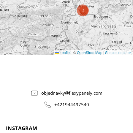
2
Leaflet
|
©
OpenStreetMap
|
Shoptet doplnek
objednavky
@
flexypanely.com
+421944497540
INSTAGRAM