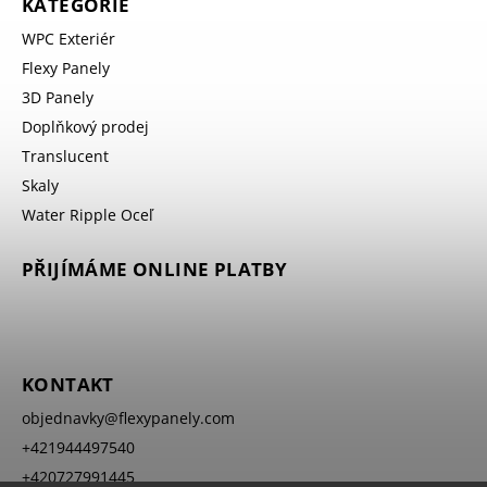
KATEGORIE
WPC Exteriér
Flexy Panely
3D Panely
Doplňkový prodej
Translucent
Skaly
Water Ripple Oceľ
PŘIJÍMÁME ONLINE PLATBY
KONTAKT
objednavky
@
flexypanely.com
+421944497540
+420727991445