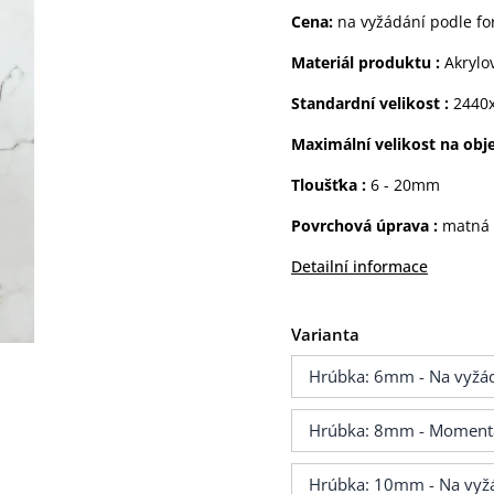
Cena:
na vyžádání podle f
Materiál produktu
:
Akrylo
Standardní velikost
:
2440
Maximální velikost na obj
Tloušťka :
6 - 20mm
Povrchová úprava :
matná
Detailní informace
Varianta
Hrúbka: 6mm - Na vyžád
Hrúbka: 8mm - Momentá
Hrúbka: 10mm - Na vyžá