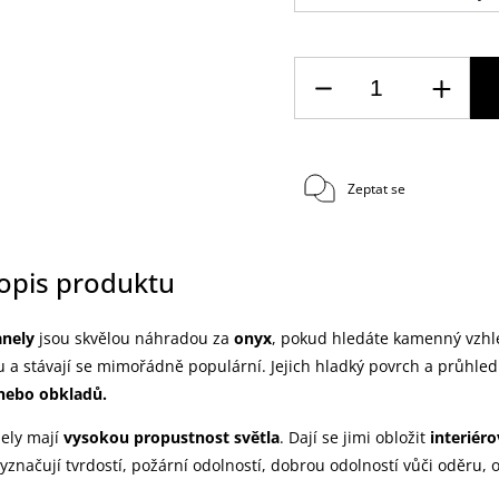
Zeptat se
popis produktu
anely
jsou
skvělou náhradou za
onyx
, pokud hledáte kamenný vzhl
u a stávají se mimořádně populární. Jejich hladký povrch a průhled
nebo obkladů.
ely mají
vysokou propustnost světla
. Dají se jimi obložit
interiéro
yznačují tvrdostí, požární odolností, dobrou odolností vůči oděru, 