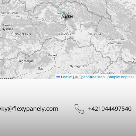
Leaflet
|
©
OpenStreetMap
|
Shoptet doplnek
vky
@
flexypanely.com
+421944497540