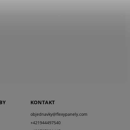
BY
KONTAKT
objednavky
@
flexypanely.com
+421944497540