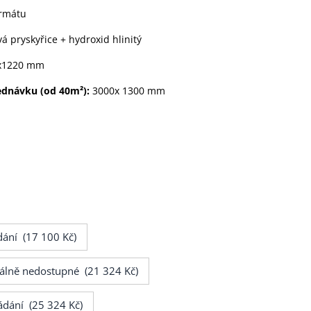
ormátu
vá pryskyřice + hydroxid hlinitý
x1220 mm
ednávku (od 40m²):
3000x 1300 mm
ání (17 100 Kč)
lně nedostupné (21 324 Kč)
dání (25 324 Kč)