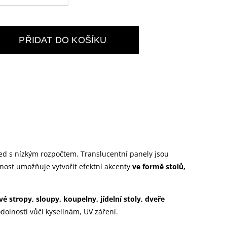
PŘIDAT DO KOŠÍKU
ed s nízkým rozpočtem. Translucentní panely jsou
nost umožňuje vytvořit efektní akcenty
ve formě stolů,
vé stropy, sloupy, koupelny, jídelní stoly, dveře
odolností vůči kyselinám, UV záření.