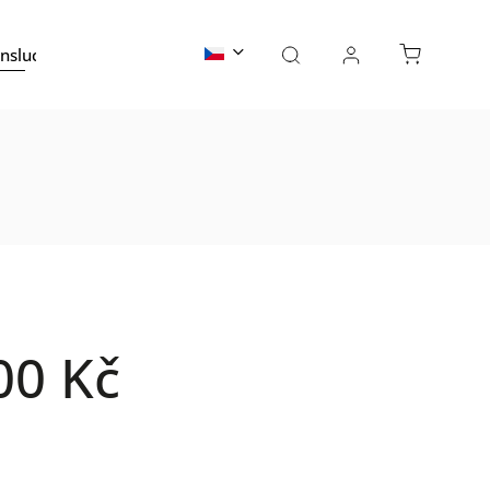
nslucent
Skaly
Water Ripple Oceľ
Kontakty
00 Kč