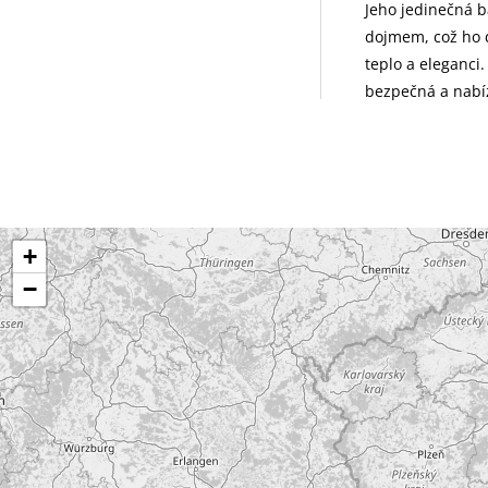
Jeho jedinečná ba
dojmem, což ho d
teplo a eleganci.
bezpečná a nabíz
+
−