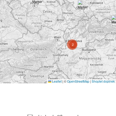
2
Leaflet
|
©
OpenStreetMap
|
Shoptet doplnek