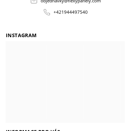
objednavky
@
flexypanely.com
+421944497540
INSTAGRAM